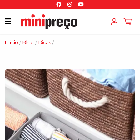
Início
/
Blog
/
Dicas