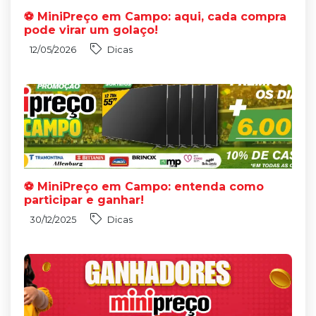
⚽ MiniPreço em Campo: aqui, cada compra
pode virar um golaço!
12/05/2026
Dicas
⚽ MiniPreço em Campo: entenda como
participar e ganhar!
30/12/2025
Dicas