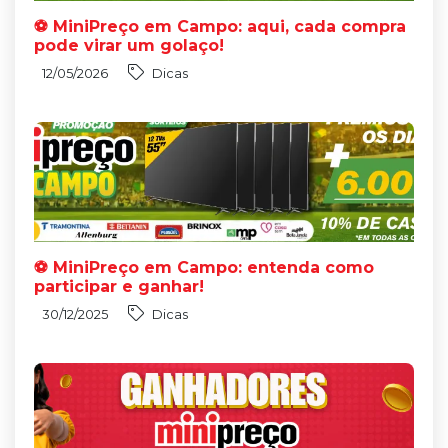
⚽ MiniPreço em Campo: aqui, cada compra
pode virar um golaço!
12/05/2026
Dicas
⚽ MiniPreço em Campo: entenda como
participar e ganhar!
30/12/2025
Dicas