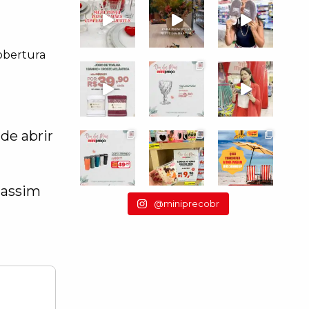
cobertura
de abrir
, assim
@miniprecobr