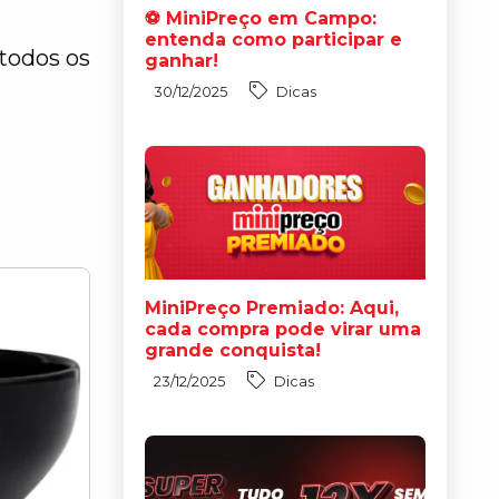
⚽ MiniPreço em Campo:
entenda como participar e
todos os
ganhar!
30/12/2025
Dicas
MiniPreço Premiado: Aqui,
cada compra pode virar uma
grande conquista!
23/12/2025
Dicas