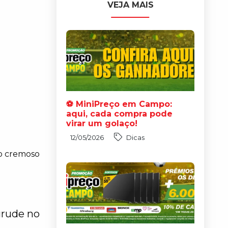
VEJA MAIS
⚽ MiniPreço em Campo:
aqui, cada compra pode
virar um golaço!
12/05/2026
Dicas
do cremoso
grude no