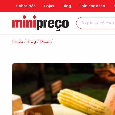
Sobre nós
Lojas
Blog
Fale conosco
O que você procura na
Início
/
Blog
/
Dicas