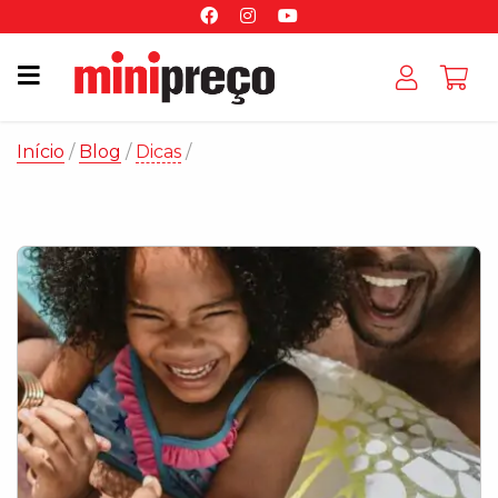
Início
/
Blog
/
Dicas