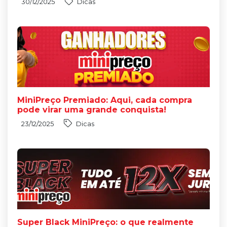
30/12/2025
Dicas
MiniPreço Premiado: Aqui, cada compra
pode virar uma grande conquista!
23/12/2025
Dicas
Super Black MiniPreço: o que realmente