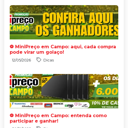
⚽ MiniPreço em Campo: aqui, cada compra
pode virar um golaço!
12/05/2026
Dicas
⚽ MiniPreço em Campo: entenda como
participar e ganhar!