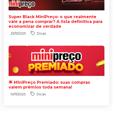
Super Black MiniPreço: o que realmente
vale a pena comprar? A lista definitiva para
economizar de verdade
25/11/2025
Dicas
🌟 MiniPreço Premiado: suas compras
valem prêmios toda semana!
10/11/2025
Dicas