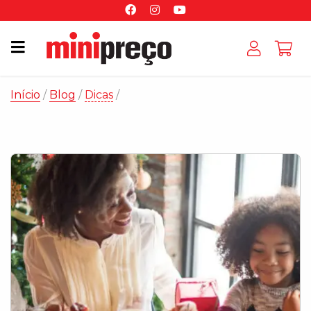
Início
/
Blog
/
Dicas