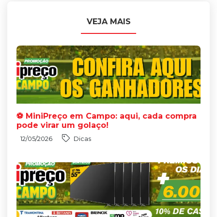
VEJA MAIS
⚽ MiniPreço em Campo: aqui, cada compra
pode virar um golaço!
12/05/2026
Dicas