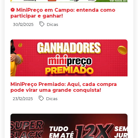
⚽ MiniPreço em Campo: entenda como
participar e ganhar!
30/12/2025
Dicas
MiniPreço Premiado: Aqui, cada compra
pode virar uma grande conquista!
23/12/2025
Dicas