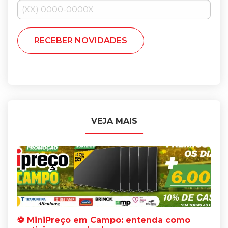
VEJA MAIS
⚽ MiniPreço em Campo: entenda como