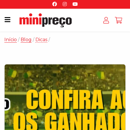
Início
/
Blog
/
Dicas