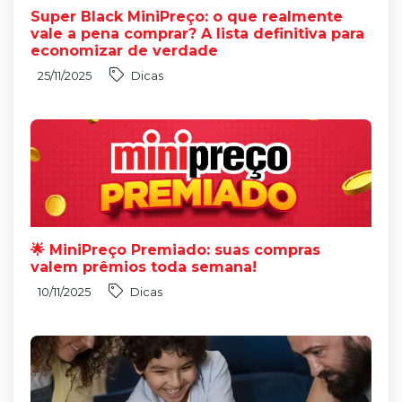
Super Black MiniPreço: o que realmente
vale a pena comprar? A lista definitiva para
economizar de verdade
25/11/2025
Dicas
🌟 MiniPreço Premiado: suas compras
valem prêmios toda semana!
10/11/2025
Dicas